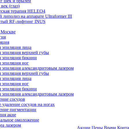
г щек и брылей
век (глаз)
еская терапия HELEO4
 липолиз на аппарате Ultraformer III
атый RF-лифтинг INUS
 Москве
гия
ляция
я эпиляция лица
я эпиляция верхней губы
я эпиляция бикини
я эпиляция ног
я эпиляция александритовым лазером
я эпиляция верхней губы
я эпиляция лица
я эпиляция ног
я эпиляция бикини
я эпиляция александритовым лазером
ение сосудов
 удаление сосудов на ногах
ление пигментации
пия акне
мальное омоложение
еа лазером
Акции
Цены
Врачи
Конт