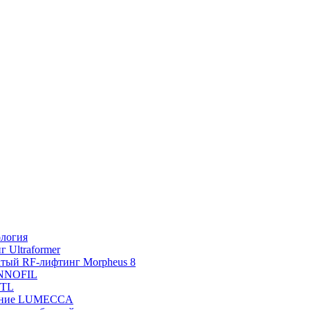
ология
 Ultraformer
тый RF-лифтинг Morpheus 8
INNOFIL
BTL
ение LUMECCA