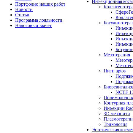
Инъекционная косм
Портфолио наших работ
Коллагенотер
Новости
СфероГе
Статьи
Коллаге
Программа лояльности
Ботулинотера
Налоговый вычет
Инъекци
Инъекци
Инъекци
Инъекци
Ботулин
Мезотерапия
Мезотер
Мезотер
Нити aptos
Подтяжк
Подтяжка
Биоревитализ
NCTF 1
Полимолочна
Контурная пл
Инъекции Rad
3D мезонити
Плазмотерапи
Трихология
Эстетическая косме