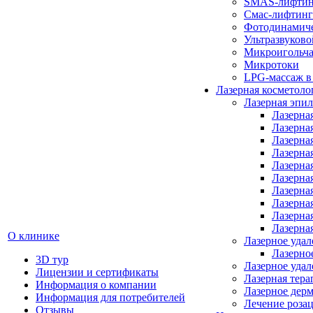
SMAS-лифтин
Смас-лифтинг 
Фотодинамич
Ультразвуковой
Микроигольч
Микротоки
LPG-массаж в
Лазерная косметоло
Лазерная эпи
Лазерна
Лазерна
Лазерна
Лазерна
Лазерна
Лазерна
Лазерна
Лазерна
Лазерна
Лазерна
О клинике
Лазерное удал
Лазерное
3D тур
Лазерное уда
Лицензии и сертификаты
Лазерная тера
Информация о компании
Лазерное дер
Информация для потребителей
Лечение розац
Отзывы