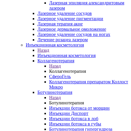
Лазерная эпиляция александритовым
лазером
Лазерное удаление сосудов
Лазерное удаление пигментации
Лазерная терапия акне
Лазерное дермальное омоложение
Лазерное удаление сосудов на ногах
Лечение розацеа лазером
Инъекционная косметология
Назад
Инъекционная косметология
Коллагенотерапия
Назад
Коллагенотерапия
СфероГель
Коллагенотерапия препаратом Коллост
Микро
Ботулинотерапия
Назад
Ботулинотерапия
Инъекции ботокса от морщин
Инъекции Диспорт
Инъекции ботокса в лоб
Инъекции ботокса в губы
Ботулинотерапия гипергидроза