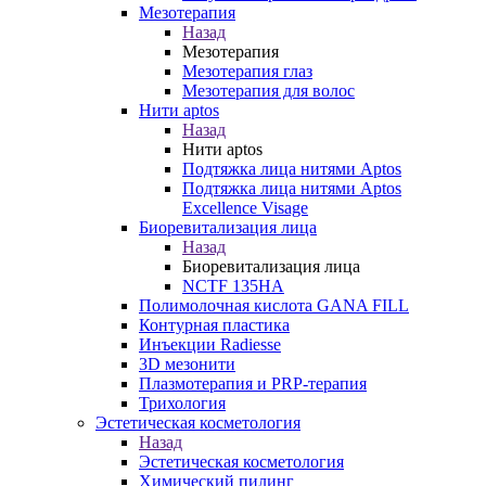
Мезотерапия
Назад
Мезотерапия
Мезотерапия глаз
Мезотерапия для волос
Нити aptos
Назад
Нити aptos
Подтяжка лица нитями Aptos
Подтяжка лица нитями Aptos
Excellence Visage
Биоревитализация лица
Назад
Биоревитализация лица
NCTF 135HA
Полимолочная кислота GANA FILL
Контурная пластика
Инъекции Radiesse
3D мезонити
Плазмотерапия и PRP-терапия
Трихология
Эстетическая косметология
Назад
Эстетическая косметология
Химический пилинг