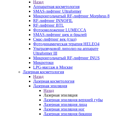
Назад
Аппаратная косметология
SMAS-лифтинг Ultraformer
Микроигольчатый RF-лифтинг Morpheus 8
RF-лифтинг INNOFIL
RF-лифтинг BTL
Фотоомоложение LUMECCA
SMAS-лифтинг щек и брылей
Смас-лифтинг век (глаз)
Фотодинамическая терапия HELEO4
Ультразвуковой липолиз на аппарате
Ultraformer III
Микроигольчатый RF-лифтинг INUS
Микротоки
LPG-массаж в Москве
Лазерная косметология
Назад
Лазерная косметология
Лазерная эпиляция
Назад
Лазерная эпиляция
Лазерная эпиляция верхней губы
Лазерная эпиляция лица
Лазерная эпиляция ног
Лазерная эпиляция бикини