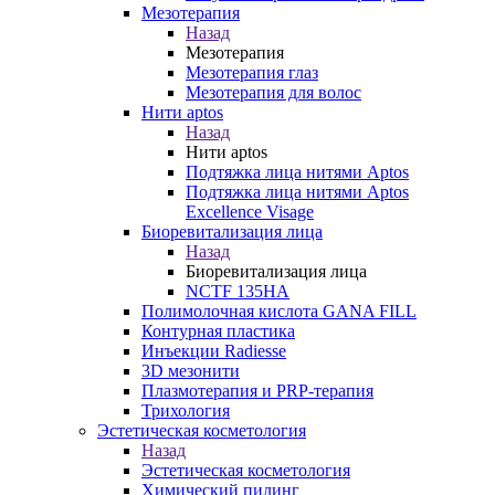
Мезотерапия
Назад
Мезотерапия
Мезотерапия глаз
Мезотерапия для волос
Нити aptos
Назад
Нити aptos
Подтяжка лица нитями Aptos
Подтяжка лица нитями Aptos
Excellence Visage
Биоревитализация лица
Назад
Биоревитализация лица
NCTF 135HA
Полимолочная кислота GANA FILL
Контурная пластика
Инъекции Radiesse
3D мезонити
Плазмотерапия и PRP-терапия
Трихология
Эстетическая косметология
Назад
Эстетическая косметология
Химический пилинг