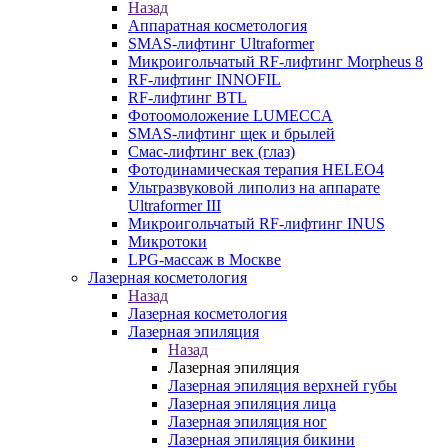
Назад
Аппаратная косметология
SMAS-лифтинг Ultraformer
Микроигольчатый RF-лифтинг Morpheus 8
RF-лифтинг INNOFIL
RF-лифтинг BTL
Фотоомоложение LUMECCA
SMAS-лифтинг щек и брылей
Смас-лифтинг век (глаз)
Фотодинамическая терапия HELEO4
Ультразвуковой липолиз на аппарате
Ultraformer III
Микроигольчатый RF-лифтинг INUS
Микротоки
LPG-массаж в Москве
Лазерная косметология
Назад
Лазерная косметология
Лазерная эпиляция
Назад
Лазерная эпиляция
Лазерная эпиляция верхней губы
Лазерная эпиляция лица
Лазерная эпиляция ног
Лазерная эпиляция бикини