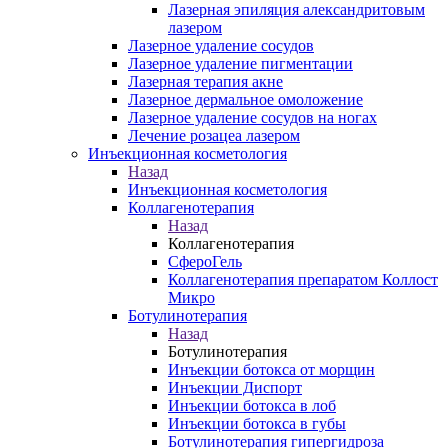
Лазерная эпиляция александритовым
лазером
Лазерное удаление сосудов
Лазерное удаление пигментации
Лазерная терапия акне
Лазерное дермальное омоложение
Лазерное удаление сосудов на ногах
Лечение розацеа лазером
Инъекционная косметология
Назад
Инъекционная косметология
Коллагенотерапия
Назад
Коллагенотерапия
СфероГель
Коллагенотерапия препаратом Коллост
Микро
Ботулинотерапия
Назад
Ботулинотерапия
Инъекции ботокса от морщин
Инъекции Диспорт
Инъекции ботокса в лоб
Инъекции ботокса в губы
Ботулинотерапия гипергидроза