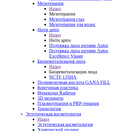
Мезотерапия
Назад
Мезотерапия
Мезотерапия глаз
Мезотерапия для волос
Нити aptos
Назад
Нити aptos
Подтяжка лица нитями Aptos
Подтяжка лица нитями Aptos
Excellence Visage
Биоревитализация лица
Назад
Биоревитализация лица
NCTF 135HA
Полимолочная кислота GANA FILL
Контурная пластика
Инъекции Radiesse
3D мезонити
Плазмотерапия и PRP-терапия
Трихология
Эстетическая косметология
Назад
Эстетическая косметология
Химический пилинг