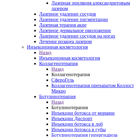
Лазерная эпиляция александритовым
лазером
Лазерное удаление сосудов
Лазерное удаление пигментации
Лазерная терапия акне
Лазерное дермальное омоложение
Лазерное удаление сосудов на ногах
Лечение розацеа лазером
Инъекционная косметология
Назад
Инъекционная косметология
Коллагенотерапия
Назад
Коллагенотерапия
СфероГель
Коллагенотерапия препаратом Коллост
Микро
Ботулинотерапия
Назад
Ботулинотерапия
Инъекции ботокса от морщин
Инъекции Диспорт
Инъекции ботокса в лоб
Инъекции ботокса в губы
Ботулинотерапия гипергидроза