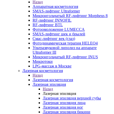
Назад
Аппаратная косметология
SMAS-лифтинг Ultraformer
Микроигольчатый RF-лифтинг Morpheus 8
RF-лифтинг INNOFIL
RF-лифтинг BTL
Фотоомоложение LUMECCA
SMAS-лифтинг щек и брылей
Смас-лифтинг век (глаз)
Фотодинамическая терапия HELEO4
Ультразвуковой липолиз на аппарате
Ultraformer III
Микроигольчатый RF-лифтинг INUS
Микротоки
LPG-массаж в Москве
Лазерная косметология
Назад
Лазерная косметология
Лазерная эпиляция
Назад
Лазерная эпиляция
Лазерная эпиляция верхней губы
Лазерная эпиляция лица
Лазерная эпиляция ног
Лазерная эпиляция бикини