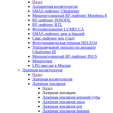
Назад
Аппаратная косметология
SMAS-лифтинг Ultraformer
Микроигольчатый RF-лифтинг Morpheus 8
RF-лифтинг INNOFIL
RF-лифтинг BTL
Фотоомоложение LUMECCA
SMAS-лифтинг щек и брылей
Смас-лифтинг век (глаз)
Фотодинамическая терапия HELEO4
Ультразвуковой липолиз на аппарате
Ultraformer III
Микроигольчатый RF-лифтинг INUS
Микротоки
LPG-массаж в Москве
Лазерная косметология
Назад
Лазерная косметология
Лазерная эпиляция
Назад
Лазерная эпиляция
Лазерная эпиляция верхней губы
Лазерная эпиляция лица
Лазерная эпиляция ног
Лазерная эпиляция бикини