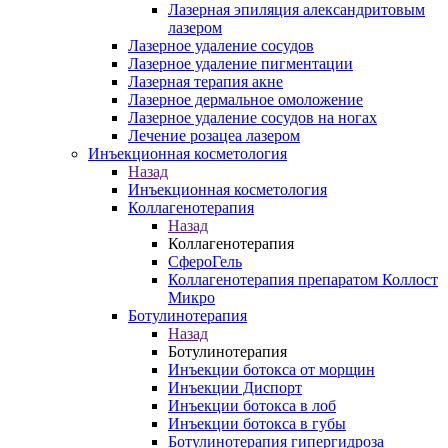
Лазерная эпиляция александритовым
лазером
Лазерное удаление сосудов
Лазерное удаление пигментации
Лазерная терапия акне
Лазерное дермальное омоложение
Лазерное удаление сосудов на ногах
Лечение розацеа лазером
Инъекционная косметология
Назад
Инъекционная косметология
Коллагенотерапия
Назад
Коллагенотерапия
СфероГель
Коллагенотерапия препаратом Коллост
Микро
Ботулинотерапия
Назад
Ботулинотерапия
Инъекции ботокса от морщин
Инъекции Диспорт
Инъекции ботокса в лоб
Инъекции ботокса в губы
Ботулинотерапия гипергидроза