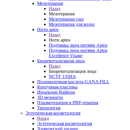
Мезотерапия
Назад
Мезотерапия
Мезотерапия глаз
Мезотерапия для волос
Нити aptos
Назад
Нити aptos
Подтяжка лица нитями Aptos
Подтяжка лица нитями Aptos
Excellence Visage
Биоревитализация лица
Назад
Биоревитализация лица
NCTF 135HA
Полимолочная кислота GANA FILL
Контурная пластика
Инъекции Radiesse
3D мезонити
Плазмотерапия и PRP-терапия
Трихология
Эстетическая косметология
Назад
Эстетическая косметология
Химический пилинг