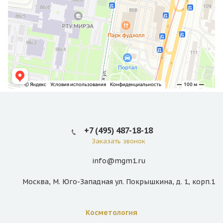
Duetto Quanta system
2 800
Запись
Живот
Запись
Duetto Quanta system
2 800
Запись
Бикини (классическое)
+7 (495) 487-18-18
Запись
Заказать звонок
info@mgm1.ru
Duetto Quanta system
6 000
Запись
Москва, М. Юго-Западная ул. Покрышкина, д. 1, корп.1
Бикини(глубокое)
Запись
Косметология