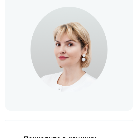
Duetto Quanta system
4 000
Запись
Лицо(щеки,верхняя
губа, подбородок)
Запись
Duetto Quanta system
2 100
Запись
Плечи
Запись
Duetto Quanta system
2 500
Запись
Подмышечные