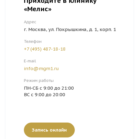
Приходите в клинику
впадины
«Мелис»
Запись
Адрес
г. Москва, ул. Покрышкина, д. 1, корп. 1
Телефон
Duetto Quanta system
3 000
Запись
+7 (495) 487-18-18
Руки до/выше локтя
E-mail
Запись
info@mgm1.ru
Режим работы
ПН-СБ с 9:00 до 21:00
ВС с 9:00 до 20:00
Duetto Quanta system
4 900
Запись
Руки полностью
Запись
Запись онлайн