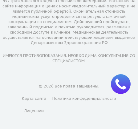
437 Гражданского кодекса Российской Федерации. Указанная на
сайте информация о ценах носит уведомительный характер и не
является публичной офертой. Окончательная стоимость
медицинских услуг определяется по результатам очной
консультации со специалистом. Действующий прейскурант,
Duetto Quanta system
8 500
Запись
заверенный подписью и печатью руководителя, размещён в
свободном доступе в клинике. Медицинская деятельность
Ноги полностью
осуществляется на основании действующей лицензии, выданной
Департаментом Здравоохранения РФ
Запись
ИМЕЮТСЯ ПРОТИВОПОКАЗАНИЯ. НЕОБХОДИМА КОНСУЛЬТАЦИЯ СО
СПЕЦИАЛИСТОМ.
Duetto Quanta system
1 050
Запись
Ореол
© 2026 Все права защищены.
Запись
Карта сайта
Политика конфиденциальности
Лицензии
Duetto Quanta system
2 100
Запись
Грудь