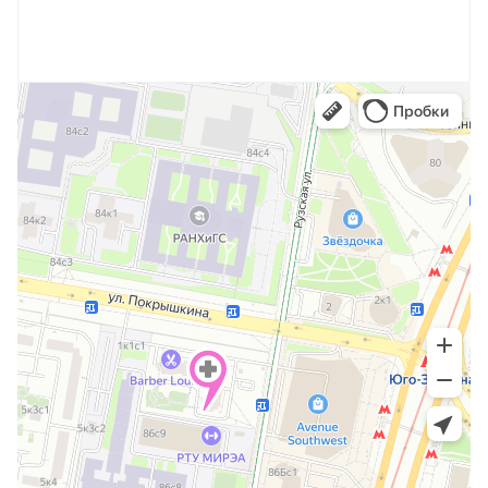
Duetto Quanta system
2 800
Запись
Поясница
Запись
Duetto Quanta system
5 600
Запись
Спина полностью
Запись
Duetto Quanta system
1 050
Запись
Белая линия живота
Запись