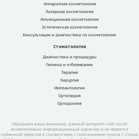
Аппаратная косметология
Лазерная косметология
Duetto Quanta system
3 500
Инъекционная косметология
Запись
Ягодицы
Эстетическая косметология
Консультации и диагностика по косметологии
Запись
Стоматология
Диагностика и процедуры
Гигиена и отбеливание
Duetto Quanta system
4 500
Запись
Терапия
Ноги (голени)
Хирургия
Имплантология
Запись
Ортопедия
Ортодонтия
Duetto Quanta system
5 000
Запись
Обращаем ваше внимание: данный интернет-сайт носит
Ноги (бедра)
исключительно информационный характер и не является
публичной офертой в соответствии с положениями пункта 2 статьи
Запись