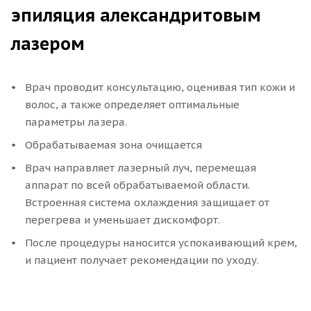
Александритовый лазер воздействует именно на
эпиляция александритовым
волосы, практически не затрагивая окружающие
ткани. Это обеспечивает высокую безопасность и
лазером
минимизирует риск повреждений кожи.
Врач проводит консультацию, оценивая тип кожи и
Охлаждение кожи
волос, а также определяет оптимальные
параметры лазера.
Встроенная система охлаждения защищает кожу от
перегрева и повышает комфорт во время процедуры.
Обрабатываемая зона очищается
Охлаждающие системы могут использовать
Врач направляет лазерный луч, перемещая
различные методы, такие как контактное
аппарат по всей обрабатываемой области.
охлаждение, охлаждающий гель или поток холодного
Встроенная система охлаждения защищает от
воздуха.
перегрева и уменьшает дискомфорт.
После процедуры наносится успокаивающий крем,
Сколько сеансов нужно?
и пациент получает рекомендации по уходу.
Ориентируйтесь на шесть-восемь походов к
косметологу на александритовую эпиляцию, интервал