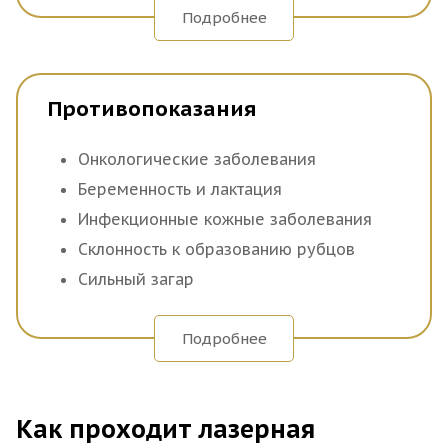
меланина они содержат, и тем больше энергии они
Подробнее
поглощают.
Превращение световой энергии в тепло
Противопоказания
Поглощенная световая энергия преобразуется в
тепло. Это тепло быстро распространяется и достигает
Онкологические заболевания
волосяного фолликула.
Беременность и лактация
Инфекционные кожные заболевания
Разрушение волосяного фолликула
Склонность к образованию рубцов
Сильный загар
Интенсивное тепло повреждает структуру волосяного
фолликула, разрушая клетки, ответственные за рост
Свежие повреждения кожного покрова
волос. Это предотвращает дальнейший рост волос из
Подробнее
обработанного фолликула.
Селективное воздействие
Как проходит лазерная