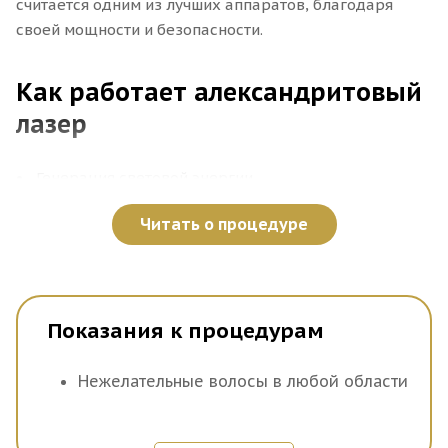
считается одним из лучших аппаратов, благодаря
своей мощности и безопасности.
Как работает александритовый
лазер
Генерация световой энергии
Читать о процедуре
Александритовый лазер создает интенсивный
световой луч на длине волны 755 нм. Этот световой
импульс направляется на кожу, где его полностью
поглощает меланин.
Показания к процедурам
Поглощение меланином
Нежелательные волосы в любой области
Волосы, содержащие меланин, поглощают световую
энергию лазера. Чем темнее волосы, тем больше