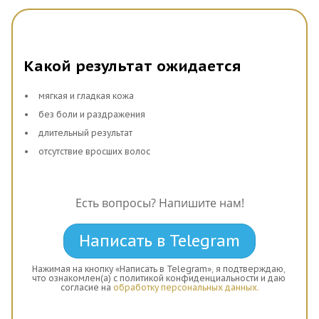
точнее определит наш специалист, обычно это 4-6
недель. Такой промежуток времени нужен , чтобы
охватить все фазы роста волос и полностью
Какой результат ожидается
избавиться от них с гарантией на несколько лет.
мягкая и гладкая кожа
Записаться в центр косметологии вы можете по
без боли и раздражения
телефону или используя форму на сайте - на любой
длительный результат
день и удобное время.
отсутствие вросших волос
Есть вопросы? Напишите нам!
Написать в Telegram
Нажимая на кнопку «Написать в Telegram», я подтверждаю, 
что ознакомлен(а) с политикой конфиденциальности и даю 
согласие на 
обработку персональных данных.