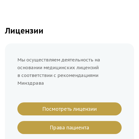
Duetto Quanta system
1 500
Запись
Верхняя губа
Лицензии
Запись
Мы осуществляем деятельность на
Duetto Quanta System
1 750
Запись
основании медицинских лицензий
Щеки
в соответствии с рекомендациями
Минздрава
Запись
Посмотреть лицензии
Duetto Quanta system
2 100
Запись
Шея
Права пациента
Запись