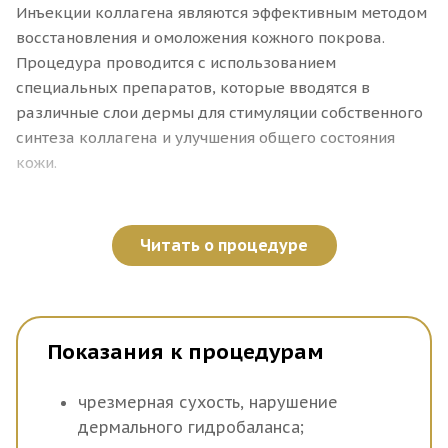
Инъекции коллагена являются эффективным методом
восстановления и омоложения кожного покрова.
Процедура проводится с использованием
специальных препаратов, которые вводятся в
различные слои дермы для стимуляции собственного
синтеза коллагена и улучшения общего состояния
кожи.
Преимущества инъекций
коллагена для лица
Читать о процедуре
Коллагенотерапия способствует разглаживанию
морщинок и складок, выравниванию микрорельефа,
Показания к процедурам
восстановлению естественного цвета, упругости и
эластичности. Основные плюсы процедуры:
чрезмерная сухость, нарушение
активизация процессов регенерации тканей;
дермального гидробаланса;