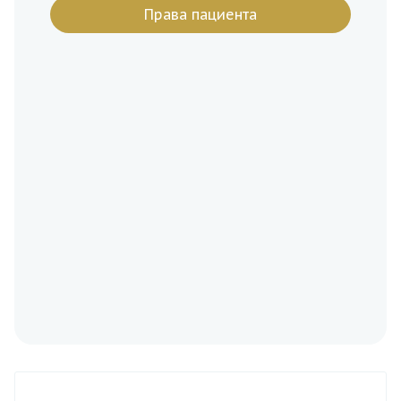
Права пациента
Сферогель Long Fine
23 100
Запись
(0.5 мл)
Запись