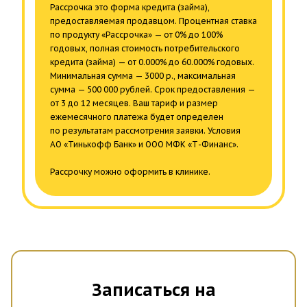
коллагена. В результате кожа становится более
Рассрочка это форма кредита (займа),
упругой и эластичной, признаки старения заметно
предоставляемая продавцом. Процентная ставка
по продукту «Рассрочка» — от 0% до 100%
улучшаются, овал лица становится более четким.
годовых, полная стоимость потребительского
кредита (займа) — от 0.000% до 60.000% годовых.
Коллост выпускается в инъекциях различной
Минимальная сумма — 3000 р., максимальная
концентрации. Гель внутри ампул представляет собой
сумма — 500 000 рублей. Срок предоставления —
от 3 до 12 месяцев. Ваш тариф и размер
бесцветную взвесь, а ее количество и концентрация
ежемесячного платежа будет определен
зависит от предназначения инъекций.
по результатам рассмотрения заявки. Условия
АО «Тинькофф Банк» и ООО МФК «Т-Финанс».
СФЕРОгель" - биорегенерант нового поколения.
Рассрочку можно оформить в клинике.
Препарат российского производства содержит сферы
из частично гидролизованного коллагена, пептиды
коллагена, аминокислоты и другие полезные
вещества. Благодаря такому составу СФЕРОгель
выполняет функции детоксикации и клеточной
регенерации. Как следствие, способствует
омоложению и лифтингу кожи без фиброза,
Записаться на
восполняет объемы ткани, не являясь при этом