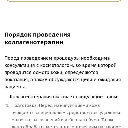
Коллагенотерапия рекомендована пациентам на
этиологии;
этапе подготовки к таким процедурам, как:
беременность, кормление грудью;
склонность к келоидным рубцам;
лазерная шлифовка;
герпес в активной форме.
Порядок проведения
скраб, пилинг;
коллагенотерапии
пластическая операция.
Методика отлично сочетается с такими
Перед проведением процедуры необходима
инъекционными способами омоложения, как
консультация с косметологом, во время которой
мезотерапия, биоревитализация.
проводится осмотр кожи, определяются
показания, а также обсуждаются цели и ожидания
пациента.
Коллагенотерапия включает следующие этапы:
Подготовка. Перед манипуляциями кожа
очищается специальным средством для удаления
макияжа, загрязнений и избытка себума. Также
лицо обрабатывается антисептическим раствором,