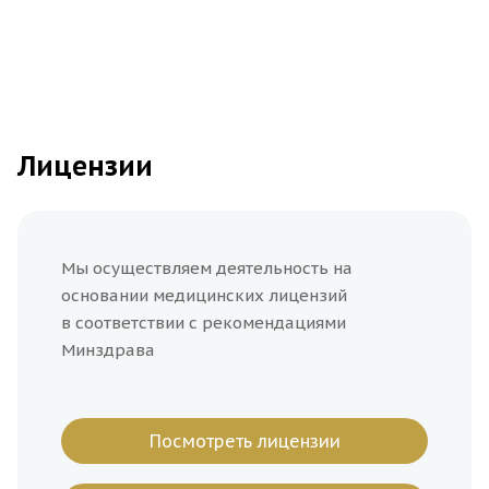
Коллост Микро
22 000
Запись
Запись
Лицензии
Сферогель Medium (0.5
15 000
Запись
мл)
Запись
Мы осуществляем деятельность на
основании медицинских лицензий
в соответствии с рекомендациями
Сферогель Long&Light
Минздрава
27 000
Запись
(0.5 мл)
Запись
Посмотреть лицензии