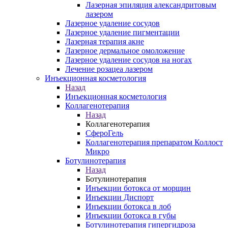
Лазерная эпиляция александритовым
лазером
Лазерное удаление сосудов
Лазерное удаление пигментации
Лазерная терапия акне
Лазерное дермальное омоложение
Лазерное удаление сосудов на ногах
Лечение розацеа лазером
Инъекционная косметология
Назад
Инъекционная косметология
Коллагенотерапия
Назад
Коллагенотерапия
СфероГель
Коллагенотерапия препаратом Коллост
Микро
Ботулинотерапия
Назад
Ботулинотерапия
Инъекции ботокса от морщин
Инъекции Диспорт
Инъекции ботокса в лоб
Инъекции ботокса в губы
Ботулинотерапия гипергидроза