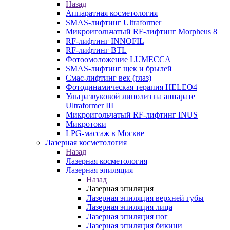
Назад
Аппаратная косметология
SMAS-лифтинг Ultraformer
Микроигольчатый RF-лифтинг Morpheus 8
RF-лифтинг INNOFIL
RF-лифтинг BTL
Фотоомоложение LUMECCA
SMAS-лифтинг щек и брылей
Смас-лифтинг век (глаз)
Фотодинамическая терапия HELEO4
Ультразвуковой липолиз на аппарате
Ultraformer III
Микроигольчатый RF-лифтинг INUS
Микротоки
LPG-массаж в Москве
Лазерная косметология
Назад
Лазерная косметология
Лазерная эпиляция
Назад
Лазерная эпиляция
Лазерная эпиляция верхней губы
Лазерная эпиляция лица
Лазерная эпиляция ног
Лазерная эпиляция бикини