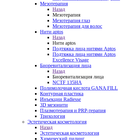
Мезотерапия
Назад
Мезотерапия
Мезотерапия глаз
Мезотерапия для волос
Нити aptos
Назад
Нити aptos
Подтяжка лица нитями Aptos
Подтяжка лица нитями Aptos
Excellence Visage
Биоревитализация лица
Назад
Биоревитализация лица
NCTF 135HA
Полимолочная кислота GANA FILL
Контурная пластика
Инъекции Radiesse
3D мезонити
Плазмотерапия и PRP-терапия
Трихология
Эстетическая косметология
Назад
Эстетическая косметология
Химический пилинг