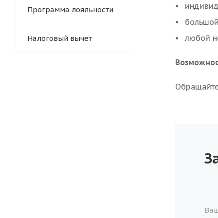
индивид
Программа лояльности
большой
любой н
Налоговый вычет
Возможнос
Обращайте
З
Ваш