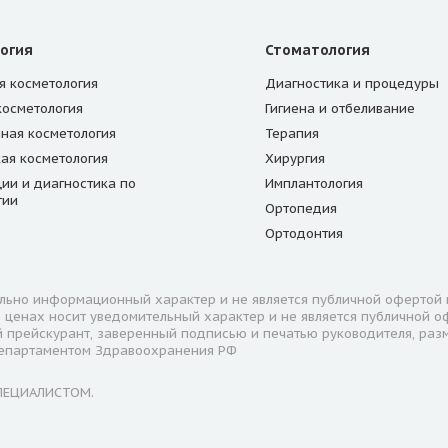
огия
Стоматология
я косметология
Диагностика и процедуры
косметология
Гигиена и отбеливание
ная косметология
Терапия
кая косметология
Хирургия
ции и диагностика по
Имплантология
гии
Ортопедия
Ортодонтия
ьно информационный характер и не является публичной офертой в 
 ценах носит уведомительный характер и не является публичной о
й прейскурант, заверенный подписью и печатью руководителя, раз
Департаментом Здравоохранения РФ
ПЕЦИАЛИСТОМ.