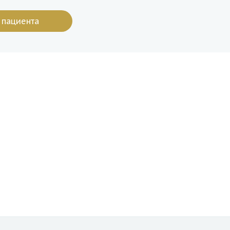
 пациента
я