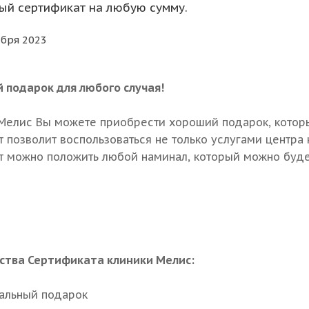
й сертификат на любую сумму.
абря 2023
 подарок для любого случая!
 Мели
с Вы можете приобрести хороший подарок, котор
 позволит воспользоваться не только услугами центра 
т можно положить любой наминал, который м
ожно буде
тва Сертификата клиники Мелис:
альный подарок