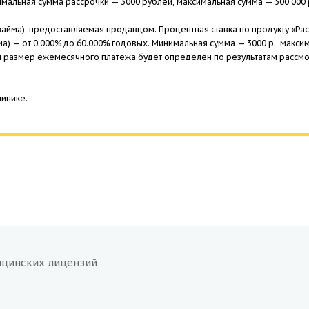
альная сумма рассрочки — 3000 рублей, максимальная сумма — 500 000 р
займа), предоставляемая продавцом. Процентная ставка по продукту «Рас
ма) — от 0.000% до 60.000% годовых. Минимальная сумма — 3000 р., макс
 и размер ежемесячного платежа будет определен по результатам рассмо
инике.
ицинских лицензий