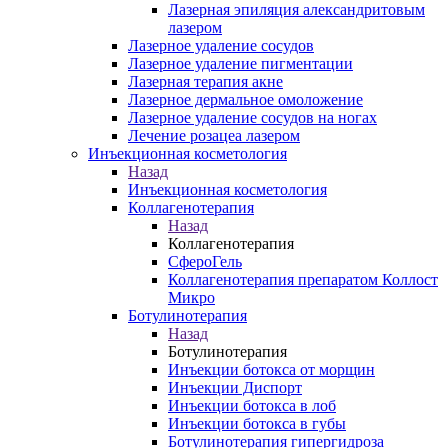
Лазерная эпиляция александритовым
лазером
Лазерное удаление сосудов
Лазерное удаление пигментации
Лазерная терапия акне
Лазерное дермальное омоложение
Лазерное удаление сосудов на ногах
Лечение розацеа лазером
Инъекционная косметология
Назад
Инъекционная косметология
Коллагенотерапия
Назад
Коллагенотерапия
СфероГель
Коллагенотерапия препаратом Коллост
Микро
Ботулинотерапия
Назад
Ботулинотерапия
Инъекции ботокса от морщин
Инъекции Диспорт
Инъекции ботокса в лоб
Инъекции ботокса в губы
Ботулинотерапия гипергидроза