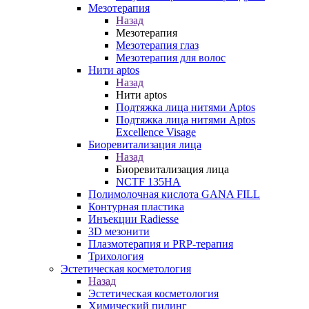
Мезотерапия
Назад
Мезотерапия
Мезотерапия глаз
Мезотерапия для волос
Нити aptos
Назад
Нити aptos
Подтяжка лица нитями Aptos
Подтяжка лица нитями Aptos
Excellence Visage
Биоревитализация лица
Назад
Биоревитализация лица
NCTF 135HA
Полимолочная кислота GANA FILL
Контурная пластика
Инъекции Radiesse
3D мезонити
Плазмотерапия и PRP-терапия
Трихология
Эстетическая косметология
Назад
Эстетическая косметология
Химический пилинг