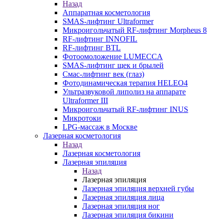
Назад
Аппаратная косметология
SMAS-лифтинг Ultraformer
Микроигольчатый RF-лифтинг Morpheus 8
RF-лифтинг INNOFIL
RF-лифтинг BTL
Фотоомоложение LUMECCA
SMAS-лифтинг щек и брылей
Смас-лифтинг век (глаз)
Фотодинамическая терапия HELEO4
Ультразвуковой липолиз на аппарате
Ultraformer III
Микроигольчатый RF-лифтинг INUS
Микротоки
LPG-массаж в Москве
Лазерная косметология
Назад
Лазерная косметология
Лазерная эпиляция
Назад
Лазерная эпиляция
Лазерная эпиляция верхней губы
Лазерная эпиляция лица
Лазерная эпиляция ног
Лазерная эпиляция бикини