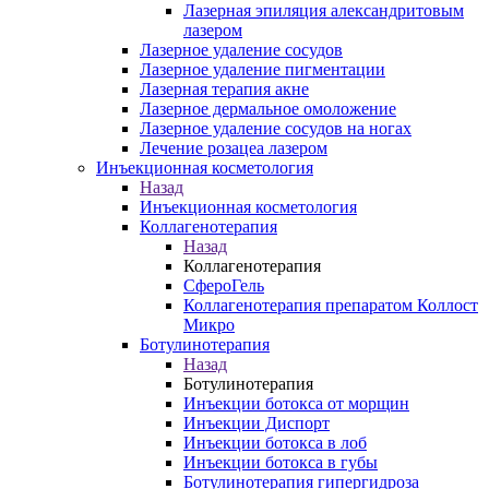
Лазерная эпиляция александритовым
лазером
Лазерное удаление сосудов
Лазерное удаление пигментации
Лазерная терапия акне
Лазерное дермальное омоложение
Лазерное удаление сосудов на ногах
Лечение розацеа лазером
Инъекционная косметология
Назад
Инъекционная косметология
Коллагенотерапия
Назад
Коллагенотерапия
СфероГель
Коллагенотерапия препаратом Коллост
Микро
Ботулинотерапия
Назад
Ботулинотерапия
Инъекции ботокса от морщин
Инъекции Диспорт
Инъекции ботокса в лоб
Инъекции ботокса в губы
Ботулинотерапия гипергидроза