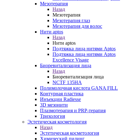
Мезотерапия
Назад
Мезотерапия
Мезотерапия глаз
Мезотерапия для волос
Нити aptos
Назад
Нити aptos
Подтяжка лица нитями Aptos
Подтяжка лица нитями Aptos
Excellence Visage
Биоревитализация лица
Назад
Биоревитализация лица
NCTF 135HA
Полимолочная кислота GANA FILL
Контурная пластика
Инъекции Radiesse
3D мезонити
Плазмотерапия и PRP-терапия
Трихология
Эстетическая косметология
Назад
Эстетическая косметология
Химический пилинг