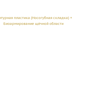
нтурная пластика (Носогубная складка) +
Биоармирование щёчной области