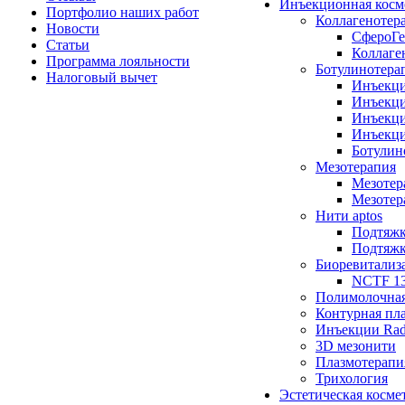
Инъекционная косм
Портфолио наших работ
Коллагенотер
Новости
СфероГе
Статьи
Коллаге
Программа лояльности
Ботулинотера
Налоговый вычет
Инъекци
Инъекци
Инъекци
Инъекци
Ботулин
Мезотерапия
Мезотер
Мезотер
Нити aptos
Подтяжк
Подтяжка
Биоревитализ
NCTF 1
Полимолочна
Контурная пл
Инъекции Rad
3D мезонити
Плазмотерапи
Трихология
Эстетическая косме