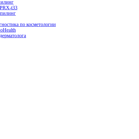
пилинг
PRX-t33
 пилинг
гностика по косметологии
oHealth
 дерматолога