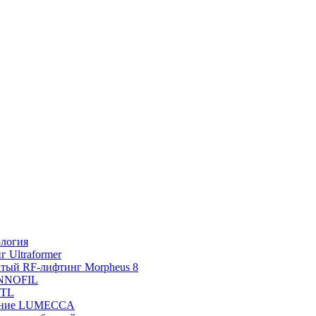
ология
 Ultraformer
тый RF-лифтинг Morpheus 8
INNOFIL
BTL
ение LUMECCA