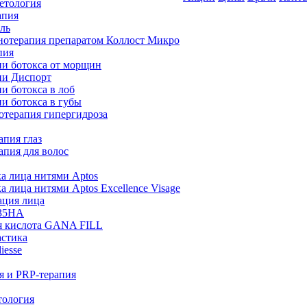
етология
апия
ль
нотерапия препаратом Коллост Микро
пия
и ботокса от морщин
и Диспорт
и ботокса в лоб
и ботокса в губы
отерапия гипергидроза
апия глаз
апия для волос
а лица нитями Aptos
 лица нитями Aptos Excellence Visage
ация лица
35HA
я кислота GANA FILL
астика
iesse
я и PRP-терапия
тология