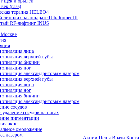
г щек и брылей
век (глаз)
еская терапия HELEO4
 липолиз на аппарате Ultraformer III
атый RF-лифтинг INUS
 Москве
гия
ляция
я эпиляция лица
я эпиляция верхней губы
я эпиляция бикини
я эпиляция ног
я эпиляция александритовым лазером
я эпиляция верхней губы
я эпиляция лица
я эпиляция ног
я эпиляция бикини
я эпиляция александритовым лазером
ение сосудов
 удаление сосудов на ногах
ление пигментации
пия акне
мальное омоложение
еа лазером
Акции
Цены
Врачи
Конт