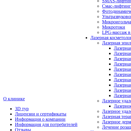
SMAS-лифтин
Смас-лифтинг 
Фотодинамич
Ультразвуковой
Микроигольч
Микротоки
LPG-массаж в
Лазерная косметоло
Лазерная эпи
Лазерна
Лазерна
Лазерна
Лазерна
Лазерна
Лазерна
Лазерна
Лазерна
Лазерна
Лазерна
О клинике
Лазерное удал
Лазерное
3D тур
Лазерное уда
Лицензии и сертификаты
Лазерная тера
Информация о компании
Лазерное дер
Информация для потребителей
Лечение розац
Отзывы