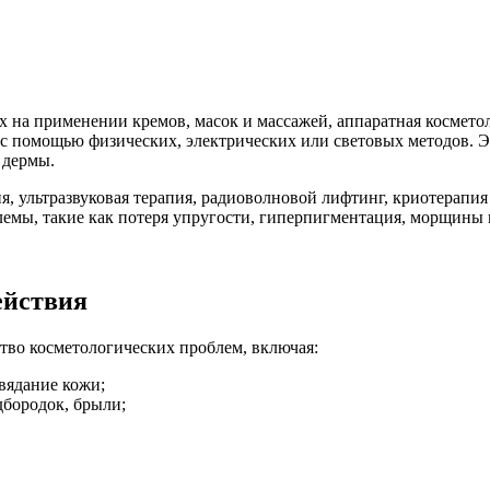
х на применении кремов, масок и массажей, аппаратная космет
с помощью физических, электрических или световых методов. Это
 дермы.
, ультразвуковая терапия, радиоволновой лифтинг, криотерапия
емы, такие как потеря упругости, гиперпигментация, морщины и
ействия
во косметологических проблем, включая:
вядание кожи;
дбородок, брыли;