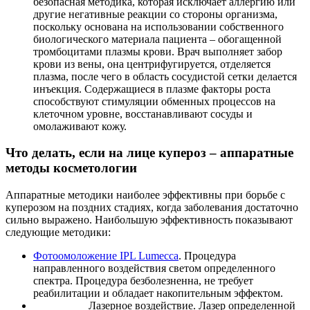
безопасная методика, которая исключает аллергию или
другие негативные реакции со стороны организма,
поскольку основана на использовании собственного
биологического материала пациента – обогащенной
тромбоцитами плазмы крови. Врач выполняет забор
крови из вены, она центрифугируется, отделяется
плазма, после чего в область сосудистой сетки делается
инъекция. Содержащиеся в плазме факторы роста
способствуют стимуляции обменных процессов на
клеточном уровне, восстанавливают сосуды и
омолаживают кожу.
Что делать, если на лице купероз – аппаратные
методы косметологии
Аппаратные методики наиболее эффективны при борьбе с
куперозом на поздних стадиях, когда заболевания достаточно
сильно выражено. Наибольшую эффективность показывают
следующие методики:
Фотоомоложение IPL Lumecca
. Процедура
направленного воздействия светом определенного
спектра. Процедура безболезненна, не требует
реабилитации и обладает накопительным эффектом.
Лазерное воздействие. Лазер определенной