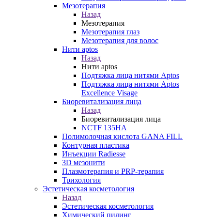
Мезотерапия
Назад
Мезотерапия
Мезотерапия глаз
Мезотерапия для волос
Нити aptos
Назад
Нити aptos
Подтяжка лица нитями Aptos
Подтяжка лица нитями Aptos
Excellence Visage
Биоревитализация лица
Назад
Биоревитализация лица
NCTF 135HA
Полимолочная кислота GANA FILL
Контурная пластика
Инъекции Radiesse
3D мезонити
Плазмотерапия и PRP-терапия
Трихология
Эстетическая косметология
Назад
Эстетическая косметология
Химический пилинг