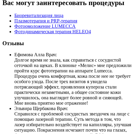
Вас могут заинтересовать процедуры
Биоревитализация лица
Плазмотерапия и PRP-терапия
Фотоомоложение LUMECCA
Фотодинамическая терапия HELEO4
Отзывы
Ефимова Алла
Врач:
Долгое время не знала, как справиться с сосудистой
сеточкой на щеках. В клинике «Мелис» мне предложили
пройти курс фототерапии на аппарате Lumecca.
Процедура очень комфортная, кожа после нее не требует
особого ухода. После трех визитов я увидела
потрясающий эффект, проявления купероза стали
практически незаметными, а общее состояние кожи
улучшилось, она выглядит более ровной и сияющей.
Мне вновь приятно мое отражение!
Эльвира Щербакова
Врач:
Справился с проблемой сосудистых звездочек на лице с
помощью лазерной терапии. Суть метода в том, что
лазер избирательно воздействует на капилляры, улучшая
ситуацию. Покраснения исчезают почти что на глазах,