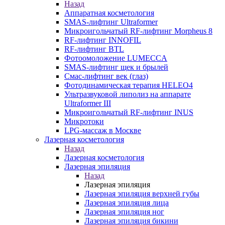
Назад
Аппаратная косметология
SMAS-лифтинг Ultraformer
Микроигольчатый RF-лифтинг Morpheus 8
RF-лифтинг INNOFIL
RF-лифтинг BTL
Фотоомоложение LUMECCA
SMAS-лифтинг щек и брылей
Смас-лифтинг век (глаз)
Фотодинамическая терапия HELEO4
Ультразвуковой липолиз на аппарате
Ultraformer III
Микроигольчатый RF-лифтинг INUS
Микротоки
LPG-массаж в Москве
Лазерная косметология
Назад
Лазерная косметология
Лазерная эпиляция
Назад
Лазерная эпиляция
Лазерная эпиляция верхней губы
Лазерная эпиляция лица
Лазерная эпиляция ног
Лазерная эпиляция бикини