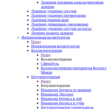
Лазерная эпиляция александритовым
лазером
Лазерное удаление сосудов
Лазерное удаление пигментации
Лазерная терапия акне
Лазерное дермальное омоложение
Лазерное удаление сосудов на ногах
Лечение розацеа лазером
Инъекционная косметология
Назад
Инъекционная косметология
Коллагенотерапия
Назад
Коллагенотерапия
СфероГель
Коллагенотерапия препаратом Коллост
Микро
Ботулинотерапия
Назад
Ботулинотерапия
Инъекции ботокса от морщин
Инъекции Диспорт
Инъекции ботокса в лоб
Инъекции ботокса в губы
Ботулинотерапия гипергидроза